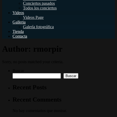
Conciertos pasados
Todos los conciertos
Videos
Videos Page
Galleria
Galería fotográfica
Tienda
Contacta
Author: rmorpir
Sorry, no posts matched your criteria.
Buscar
Buscar
Recent Posts
Recent Comments
No hay comentarios que mostrar.