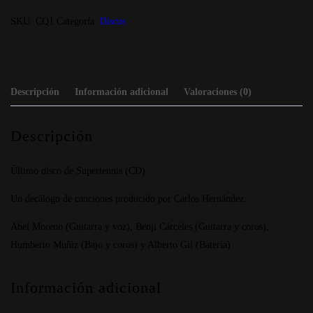
Quimera
SKU:
CQ1
Categoría:
Discos
cantidad
Descripción
Información adicional
Valoraciones (0)
Descripción
Último disco de Supertennis (CD)
Un decálogo de canciones producido por Carlos Hernández.
Abel Moreno (Guitarra y voz), Benji Cárceles (Guitarra y coros),
Humberto Muñiz (Bajo y coros) y Alberto Gil (Batería)
Información adicional