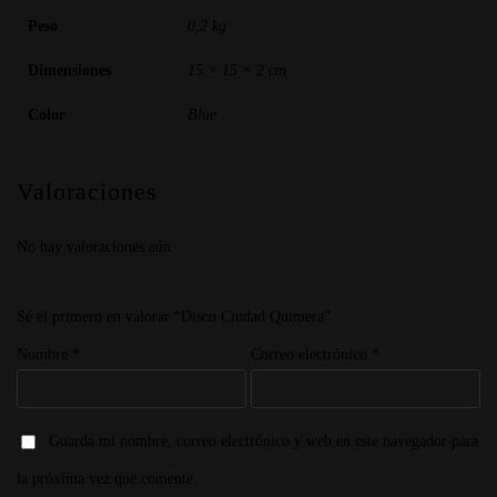
Peso
0,2 kg
Dimensiones
15 × 15 × 2 cm
Color
Blue
Valoraciones
No hay valoraciones aún.
Sé el primero en valorar “Disco Ciudad Quimera”
Nombre
*
Correo electrónico
*
Guarda mi nombre, correo electrónico y web en este navegador para
la próxima vez que comente.